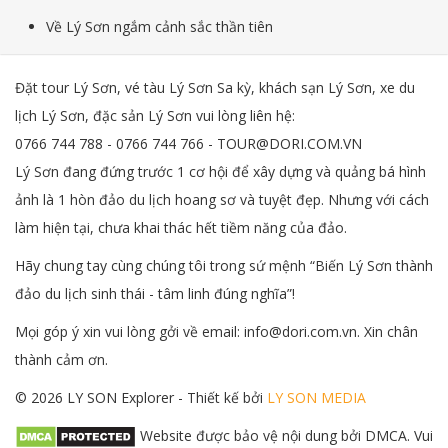
Về Lý Sơn ngắm cảnh sắc thần tiên
Đặt tour Lý Sơn, vé tàu Lý Sơn Sa kỳ, khách sạn Lý Sơn, xe du
lịch Lý Sơn, đặc sản Lý Sơn vui lòng liên hệ:
0766 744 788 - 0766 744 766 - TOUR@DORI.COM.VN
Lý Sơn đang đứng trước 1 cơ hội để xây dựng và quảng bá hình
ảnh là 1 hòn đảo du lịch hoang sơ và tuyệt đẹp. Nhưng với cách
làm hiện tại, chưa khai thác hết tiềm năng của đảo.
Hãy chung tay cùng chúng tôi trong sứ mệnh “Biến Lý Sơn thành
đảo du lịch sinh thái - tâm linh đúng nghĩa”!
Mọi góp ý xin vui lòng gởi về email: info@dori.com.vn. Xin chân
thành cảm ơn.
© 2026 LY SON Explorer - Thiết kế bởi
LY SON MEDIA
Website được bảo vệ nội dung bởi DMCA. Vui