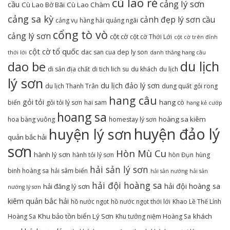
cù lao ré
cảng lý sơn
cầu
Cù Lao Bờ Bãi
Cù Lao Chàm
cảng sa kỳ
cảnh đẹp lý sơn
cầu
cảng vụ hàng hải quảng ngãi
cổng tò vò
cảng lý sơn
cột cờ
cột cờ Thới Lới
cột cờ trên đỉnh
cột cờ tổ quốc
dac san cua dep ly son
thới lới
danh thắng hang câu
du lịch
dao be
di sản địa chất
di tich lich su
du khách
du lịch
lý sơn
du lịch đảo lý sơn
du lịch Thanh Trân
dung quất
gỏi rong
hang câu
gỏi tỏi
hang cò
biển
gỏi tỏi lý sơn
hai sam
hang kẻ cướp
hoang sa
hoàng sa kiêm
hoa bàng vuông
homestay lý sơn
huyện đảo lý
huyện lý sơn
quản bắc hải
sơn
Hòn Mù Cu
hành lý sơn
hành tỏi lý sơn
hòn Đụn
hùng
hải sản lý sơn
binh hoàng sa
hải sâm biển
hải sản nướng
hải sản
hải đội hoàng sa
hải đội hoàng sa
hải đăng lý sơn
nướng lý sơn
kiêm quản bắc hải
hồ nước ngọt
hồ nước ngọt thới lới
Khao Lề Thế Lính
Khu bảo tồn biển Lý Sơn
khách
Hoàng Sa
Khu tưởng niệm Hoàng Sa