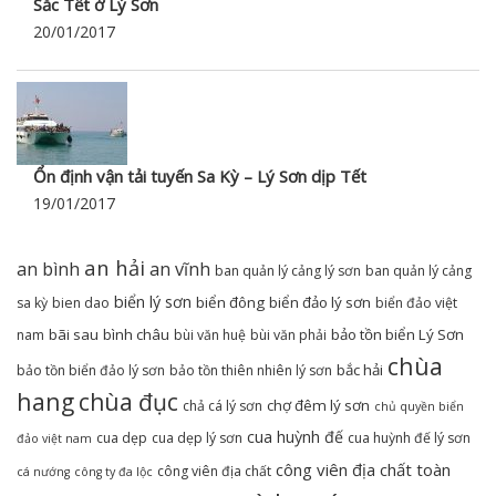
Sắc Tết ở Lý Sơn
20/01/2017
Ổn định vận tải tuyến Sa Kỳ – Lý Sơn dịp Tết
19/01/2017
an hải
an bình
an vĩnh
ban quản lý cảng lý sơn
ban quản lý cảng
biển lý sơn
biển đông
biển đảo lý sơn
sa kỳ
bien dao
biển đảo việt
bãi sau
bình châu
bảo tồn biển Lý Sơn
nam
bùi văn huệ
bùi văn phải
chùa
bắc hải
bảo tồn biển đảo lý sơn
bảo tồn thiên nhiên lý sơn
hang
chùa đục
chợ đêm lý sơn
chả cá lý sơn
chủ quyền biển
cua huỳnh đế
cua dẹp
cua dẹp lý sơn
cua huỳnh đế lý sơn
đảo việt nam
công viên địa chất toàn
công viên địa chất
cá nướng
công ty đa lộc