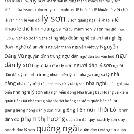
khách sạn lý sơn
sạn
khách sạn mường thanh
khách sạn tại lý sơn
lê viết chữ
khánh hòa
lysonexplorer
ly son explorer
lê hoài ân
lê khuân
lý sơn
lễ
lê văn ninh
lê văn đôi
lý sơn quảng ngãi
lễ khao lề
khao lề thế lính hoàng sa
mầm non lý sơn
mù cu
mộ gió
mực
nghiệp
nghiệp đoàn nghề cá an hải
Nghiệp đoàn Nghề cá
nướng
Nguyễn
đoàn nghề cá an vĩnh
nguyễn viết vy
nguyễn thanh
ngư
Đăng Vũ
ngư dân
nguyễn đình trung
ngư dân bùi văn huệ
dân lý sơn
người dân lý sơn
ngư dân đảo lý sơn
người
nhà
nha trang
dân đảo lý sơn
nhum biển lý sơn
nhà ga cảng sa kỳ
nhà nghỉ
hàng
nhà máy xử lý rác
nhà nghỉ hoa
nhà máy xử lý rác lý sơn
nhà nghỉ lý sơn
biển
nhà nghỉ viễn đông
Nhà trưng bày Hoàng Sa kiêm
nui
quản Bắc Hải
nhà trưng bày hải đội hoàng sa kiêm quản bắc hải
núi Thới Lới
núi giếng tiền
phan
gieng tieng
nông dân lý sơn
phạm thị hương
đình độ
quy
quan âm đài
quy hoạch lý sơn
quảng ngãi
hoạch đảo lý sơn
quần đảo Hoàng Sa
quần