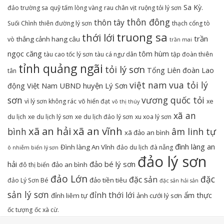
Sa Kỳ.
đảo trường sa
quỹ tấm lòng vàng
rau chân vịt
ruộng tỏi lý sơn
thôn đông
thôn tây
Suối Chình
thiên đường lý sơn
thạch cổng tò
truong sa
thới lới
trần
thắng cảnh hang câu
vò
trần mai
ngọc căng
tôm hùm
tàu cao tốc lý sơn
tàu cá ngư dân
tập đoàn thiên
tỉnh quảng ngãi
tỏi lý sơn
Tổng Liên đoàn Lao
tân
việt nam
vua tỏi lý
UBND huyện Lý Sơn
động Việt Nam
sơn
vương quốc tỏi
vì lý sơn không rác
võ hiển đạt
xe
võ thị thúy
xã an
du lịch
xe du lịch lý sơn
xe du lịch đảo lý sơn
xu xoa lý sơn
xã an hải
xã an vĩnh
bình
âm linh tự
xã đảo an bình
đình làng an
Đình làng An Vĩnh
đảo du lịch
đà nẵng
ô nhiễm biển lý sơn
đảo lý sơn
hải
đảo bé lý sơn
đảo an bình
đô thị biển
đảo Lớn
đặc
đặc sản
đảo tiền tiêu
đảo Lý Sơn Bé
đặc sản hải sản
sản lý sơn
đỉnh thới lới
ẩm thực
đỉnh liêm tự
ảnh cưới lý sơn
ốc tượng
ốc xà cừ.