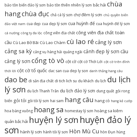
chùa
bắc hải
bảo tồn biển đảo lý sơn
bảo tồn thiên nhiên lý sơn
hang
chùa đục
chợ đêm lý sơn
chả cá lý sơn
chủ quyền biển
cua huỳnh đế
cua dẹp
cua dẹp lý sơn
cua huỳnh đế lý sơn
đảo việt nam
công viên địa chất toàn
công viên địa chất
cá nướng
công ty đa lộc
cù lao ré
cảng lý sơn
cầu
Cù Lao Bờ Bãi
Cù Lao Chàm
cảng sa kỳ
cảnh đẹp lý sơn
cầu
cảng vụ hàng hải quảng ngãi
cổng tò vò
cảng lý sơn
cột cờ
cột cờ Thới Lới
cột cờ trên đỉnh
cột cờ tổ quốc
dac san cua dep ly son
thới lới
danh thắng hang câu
du lịch
dao be
di sản địa chất
di tich lich su
du khách
du lịch
lý sơn
du lịch đảo lý sơn
du lịch Thanh Trân
dung quất
gỏi rong
hang câu
gỏi tỏi
hang cò
biển
gỏi tỏi lý sơn
hai sam
hang kẻ cướp
hoang sa
hoàng sa kiêm
hoa bàng vuông
homestay lý sơn
huyện đảo lý
huyện lý sơn
quản bắc hải
sơn
Hòn Mù Cu
hành lý sơn
hành tỏi lý sơn
hòn Đụn
hùng