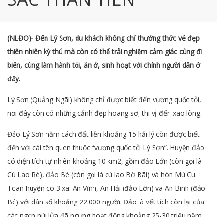
(NLĐO)- Đến Lý Sơn, du khách không chỉ thưởng thức vẻ đẹp
thiên nhiên kỳ thú mà còn có thể trải nghiệm cảm giác cùng đi
biển, cùng làm hành tỏi, ăn ở, sinh hoạt với chính người dân ở
đây.
Lý Sơn (Quảng Ngãi) không chỉ được biết đến vương quốc tỏi,
nơi đây còn có những cảnh đẹp hoang sơ, thi vị đến xao lòng.
Đảo Lý Sơn nằm cách đất liền khoảng 15 hải lý còn được biết
đến với cái tên quen thuộc “vương quốc tỏi Lý Sơn”. Huyện đảo
có diện tích tự nhiên khoảng 10 km2, gồm đảo Lớn (còn gọi là
Cù Lao Ré), đảo Bé (còn gọi là cù lao Bờ Bãi) và hòn Mù Cu.
Toàn huyện có 3 xã: An Vĩnh, An Hải (đảo Lớn) và An Bình (đảo
Bé) với dân số khoảng 22.000 người. Đảo là vết tích còn lại của
các ngọn núi lửa đã ngưng hoạt động khoảng 25-30 triệu năm