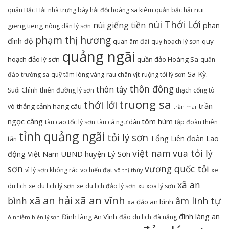
nui
quản Bắc Hải
nhà trưng bày hải đội hoàng sa kiêm quản bắc hải
núi Thới Lới
núi giếng tiền
phan
gieng tieng
nông dân lý sơn
phạm thị hương
đình độ
quy
quan âm đài
quy hoạch lý sơn
quảng ngãi
hoạch đảo lý sơn
quần đảo Hoàng Sa
quần
Sa Kỳ.
đảo trường sa
quỹ tấm lòng vàng
rau chân vịt
ruộng tỏi lý sơn
thôn đông
thôn tây
Suối Chình
thiên đường lý sơn
thạch cổng tò
truong sa
thới lới
trần
thắng cảnh hang câu
vò
trần mai
ngọc căng
tôm hùm
tàu cao tốc lý sơn
tàu cá ngư dân
tập đoàn thiên
tỉnh quảng ngãi
tỏi lý sơn
Tổng Liên đoàn Lao
tân
việt nam
vua tỏi lý
UBND huyện Lý Sơn
động Việt Nam
sơn
vương quốc tỏi
vì lý sơn không rác
võ hiển đạt
xe
võ thị thúy
xã an
du lịch
xe du lịch lý sơn
xe du lịch đảo lý sơn
xu xoa lý sơn
xã an hải
xã an vĩnh
bình
âm linh tự
xã đảo an bình
đình làng an
Đình làng An Vĩnh
đảo du lịch
đà nẵng
ô nhiễm biển lý sơn