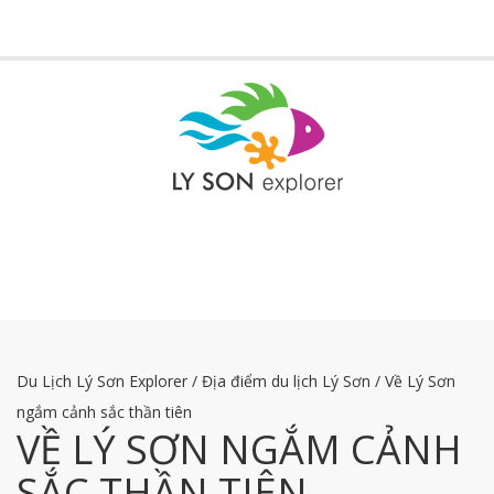
Toggle
navigati
Du Lịch Lý Sơn Explorer
/
Địa điểm du lịch Lý Sơn
/
Về Lý Sơn
ngắm cảnh sắc thần tiên
VỀ LÝ SƠN NGẮM CẢNH
SẮC THẦN TIÊN