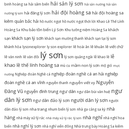
hải sản lý sơn
binh hoàng sa
hải sâm biển
hải sản nướng
hải sản
hải đội hoàng sa
hải đội hoàng sa
hải đăng lý sơn
nướng lý sơn
kiêm quản bắc hải
hồ nước ngọt
hồ nước ngọt thới lới
Khao Lề Thế Lính
Khu bảo tồn biển Lý Sơn
khách
Hoàng Sa
Khu tưởng niệm Hoàng Sa
khách sạn lý sơn
sạn
khách sạn mường thanh
khách sạn tại lý sơn
lê viết chữ
khánh hòa
lysonexplorer
ly son explorer
lê hoài ân
lê khuân
lý sơn
lễ
lê văn ninh
lê văn đôi
lý sơn quảng ngãi
lễ khao lề
khao lề thế lính hoàng sa
mầm non lý sơn
mù cu
mộ gió
mực
nghiệp
nghiệp đoàn nghề cá an hải
Nghiệp đoàn Nghề cá
nướng
Nguyễn
đoàn nghề cá an vĩnh
nguyễn viết vy
nguyễn thanh
ngư
Đăng Vũ
ngư dân
nguyễn đình trung
ngư dân bùi văn huệ
dân lý sơn
người dân lý sơn
ngư dân đảo lý sơn
người
nhà
nha trang
dân đảo lý sơn
nhum biển lý sơn
nhà ga cảng sa kỳ
nhà nghỉ
hàng
nhà máy xử lý rác
nhà nghỉ hoa
nhà máy xử lý rác lý sơn
nhà nghỉ lý sơn
biển
nhà nghỉ viễn đông
Nhà trưng bày Hoàng Sa kiêm