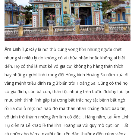
Âm Linh Tự:
Đây là nơi thờ cúng vong hồn những người chết
nhưng vì nhiều lý do không có ai thừa nhận hoặc không ai biết
đến. Họ có thể là một kẻ vô gia cư, không họ hàng thân thích
hay những người lính trong đội Hùng binh Hoàng Sa năm xưa đi
vâng mệnh triều đình ra giữ biển trời Hoàng Sa. Cũng có thể họ
có gia đình, còn bà con, thân tộc nhưng trên bước đường lưu lạc
mưu sinh thình lình gặp tai ương bất trắc hay tật bệnh bất ngờ
rồi lìa đời ở một nơi nào đó mà thân nhân chẳng được báo tin,
vô tình trở thành những âm linh cô độc… Hàng năm, tại Âm Linh
Tự diễn ra Lễ khao lề thế lính Hoàng Sa với quy mô cực lớn. Tất
cả những họ hàng, người dân trên đảo thường đến cúng viếng