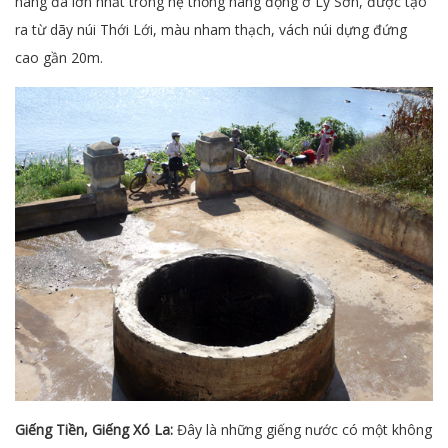
hang đá lớn nhất trong hệ thống hang động ở Lý Sơn, được tạo
ra từ dãy núi Thới Lới, màu nham thạch, vách núi dựng đứng
cao gần 20m.
Giếng Tiền, Giếng Xó La:
Đây là những giếng nước có một không