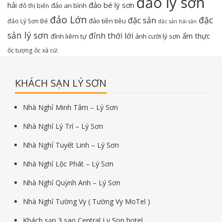
đảo lý sơn
hải
đảo bé lý sơn
đảo an bình
đô thị biển
đảo Lớn
đặc
đặc sản
đảo tiền tiêu
đảo Lý Sơn Bé
đặc sản hải sản
sản lý sơn
đỉnh thới lới
ẩm thực
đỉnh liêm tự
ảnh cưới lý sơn
ốc tượng
ốc xà cừ.
KHÁCH SẠN LÝ SƠN
Nhà Nghỉ Minh Tâm – Lý Sơn
Nhà Nghỉ Lý Trí – Lý Sơn
Nhà Nghỉ Tuyết Linh – Lý Sơn
Nhà Nghỉ Lộc Phát – Lý Sơn
Nhà Nghỉ Quỳnh Anh – Lý Sơn
Nhà Nghỉ Tường Vy ( Tường Vy MoTel )
Khách sạn 3 sao Central Ly Son hotel