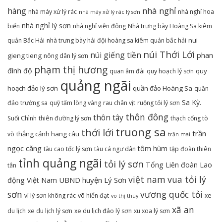
nhà nghỉ
hàng
nhà máy xử lý rác
nhà nghỉ hoa
nhà máy xử lý rác lý sơn
nhà nghỉ lý sơn
biển
nhà nghỉ viễn đông
Nhà trưng bày Hoàng Sa kiêm
nui
quản Bắc Hải
nhà trưng bày hải đội hoàng sa kiêm quản bắc hải
núi Thới Lới
núi giếng tiền
phan
gieng tieng
nông dân lý sơn
phạm thị hương
đình độ
quy
quan âm đài
quy hoạch lý sơn
quảng ngãi
hoạch đảo lý sơn
quần đảo Hoàng Sa
quần
Sa Kỳ.
đảo trường sa
quỹ tấm lòng vàng
rau chân vịt
ruộng tỏi lý sơn
thôn đông
thôn tây
Suối Chình
thiên đường lý sơn
thạch cổng tò
truong sa
thới lới
trần
thắng cảnh hang câu
vò
trần mai
ngọc căng
tôm hùm
tàu cao tốc lý sơn
tàu cá ngư dân
tập đoàn thiên
tỉnh quảng ngãi
tỏi lý sơn
Tổng Liên đoàn Lao
tân
việt nam
vua tỏi lý
UBND huyện Lý Sơn
động Việt Nam
sơn
vương quốc tỏi
vì lý sơn không rác
võ hiển đạt
xe
võ thị thúy
xã an
du lịch
xe du lịch lý sơn
xe du lịch đảo lý sơn
xu xoa lý sơn