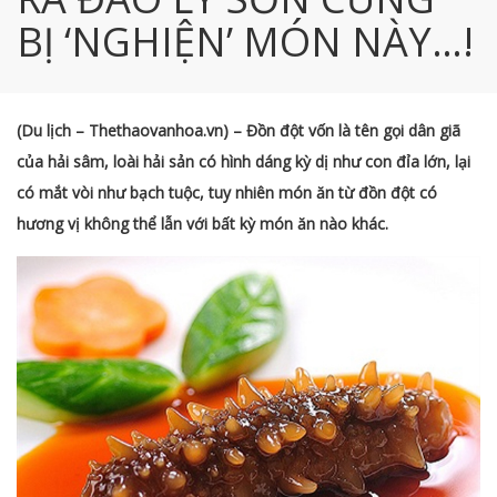
BỊ ‘NGHIỆN’ MÓN NÀY…!
(Du lịch – Thethaovanhoa.vn) – Đồn đột vốn là tên gọi dân giã
của hải sâm, loài hải sản có hình dáng kỳ dị như con đỉa lớn, lại
có mắt vòi như bạch tuộc, tuy nhiên món ăn từ đồn đột có
hương vị không thể lẫn với bất kỳ món ăn nào khác.