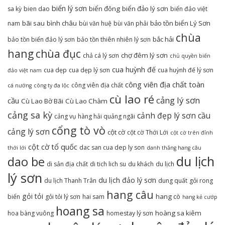
biển lý sơn
biển đông
biển đảo lý sơn
sa kỳ
bien dao
biển đảo việt
bãi sau
bình châu
bảo tồn biển Lý Sơn
nam
bùi văn huệ
bùi văn phải
chùa
bắc hải
bảo tồn biển đảo lý sơn
bảo tồn thiên nhiên lý sơn
hang
chùa đục
chợ đêm lý sơn
chả cá lý sơn
chủ quyền biển
cua huỳnh đế
cua dẹp
cua dẹp lý sơn
cua huỳnh đế lý sơn
đảo việt nam
công viên địa chất toàn
công viên địa chất
cá nướng
công ty đa lộc
cù lao ré
cảng lý sơn
cầu
Cù Lao Bờ Bãi
Cù Lao Chàm
cảng sa kỳ
cảnh đẹp lý sơn
cầu
cảng vụ hàng hải quảng ngãi
cổng tò vò
cảng lý sơn
cột cờ
cột cờ Thới Lới
cột cờ trên đỉnh
cột cờ tổ quốc
dac san cua dep ly son
thới lới
danh thắng hang câu
du lịch
dao be
di sản địa chất
di tich lich su
du khách
du lịch
lý sơn
du lịch đảo lý sơn
du lịch Thanh Trân
dung quất
gỏi rong
hang câu
gỏi tỏi
hang cò
biển
gỏi tỏi lý sơn
hai sam
hang kẻ cướp
hoang sa
hoàng sa kiêm
hoa bàng vuông
homestay lý sơn