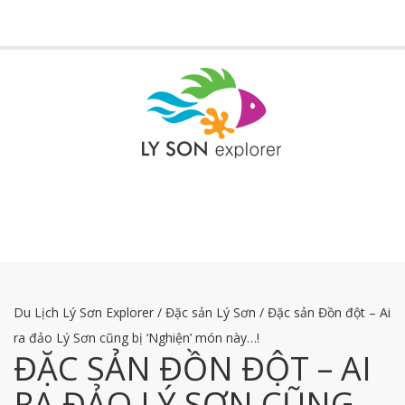
Toggle
navigati
Du Lịch Lý Sơn Explorer
/
Đặc sản Lý Sơn
/
Đặc sản Đồn đột – Ai
ra đảo Lý Sơn cũng bị ‘Nghiện’ món này…!
ĐẶC SẢN ĐỒN ĐỘT – AI
RA ĐẢO LÝ SƠN CŨNG