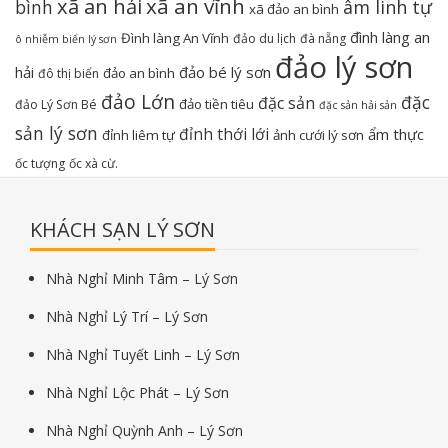
xã an hải
xã an vĩnh
bình
âm linh tự
xã đảo an bình
đình làng an
Đình làng An Vĩnh
đảo du lịch
đà nẵng
ô nhiễm biển lý sơn
đảo lý sơn
hải
đảo bé lý sơn
đảo an bình
đô thị biển
đảo Lớn
đặc
đặc sản
đảo tiền tiêu
đảo Lý Sơn Bé
đặc sản hải sản
sản lý sơn
đỉnh thới lới
ẩm thực
đỉnh liêm tự
ảnh cưới lý sơn
ốc tượng
ốc xà cừ.
KHÁCH SẠN LÝ SƠN
Nhà Nghỉ Minh Tâm – Lý Sơn
Nhà Nghỉ Lý Trí – Lý Sơn
Nhà Nghỉ Tuyết Linh – Lý Sơn
Nhà Nghỉ Lộc Phát – Lý Sơn
Nhà Nghỉ Quỳnh Anh – Lý Sơn