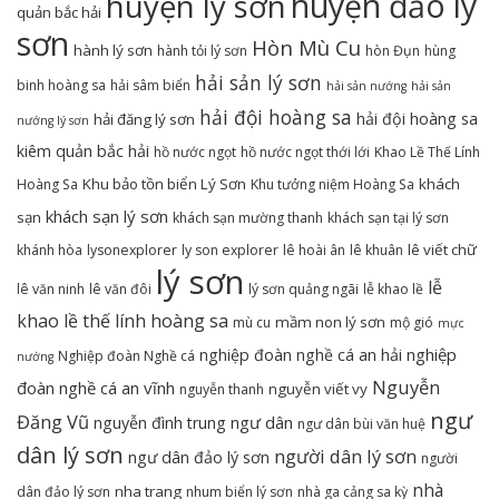
huyện đảo lý
huyện lý sơn
quản bắc hải
sơn
Hòn Mù Cu
hành lý sơn
hành tỏi lý sơn
hòn Đụn
hùng
hải sản lý sơn
binh hoàng sa
hải sâm biển
hải sản nướng
hải sản
hải đội hoàng sa
hải đội hoàng sa
hải đăng lý sơn
nướng lý sơn
kiêm quản bắc hải
hồ nước ngọt
hồ nước ngọt thới lới
Khao Lề Thế Lính
Khu bảo tồn biển Lý Sơn
khách
Hoàng Sa
Khu tưởng niệm Hoàng Sa
khách sạn lý sơn
sạn
khách sạn mường thanh
khách sạn tại lý sơn
lê viết chữ
khánh hòa
lysonexplorer
ly son explorer
lê hoài ân
lê khuân
lý sơn
lễ
lê văn ninh
lê văn đôi
lý sơn quảng ngãi
lễ khao lề
khao lề thế lính hoàng sa
mầm non lý sơn
mù cu
mộ gió
mực
nghiệp
nghiệp đoàn nghề cá an hải
Nghiệp đoàn Nghề cá
nướng
Nguyễn
đoàn nghề cá an vĩnh
nguyễn viết vy
nguyễn thanh
ngư
Đăng Vũ
ngư dân
nguyễn đình trung
ngư dân bùi văn huệ
dân lý sơn
người dân lý sơn
ngư dân đảo lý sơn
người
nhà
nha trang
dân đảo lý sơn
nhum biển lý sơn
nhà ga cảng sa kỳ