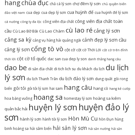
hang
chùa đục
chợ đêm lý sơn
chả cá lý sơn
chủ quyền biển
cua huỳnh đế
cua dẹp
cua dẹp lý sơn
cua huỳnh đế lý sơn
đảo việt nam
công viên địa chất toàn
công viên địa chất
cá nướng
công ty đa lộc
cù lao ré
cảng lý sơn
cầu
Cù Lao Bờ Bãi
Cù Lao Chàm
cảng sa kỳ
cảnh đẹp lý sơn
cầu
cảng vụ hàng hải quảng ngãi
cổng tò vò
cảng lý sơn
cột cờ
cột cờ Thới Lới
cột cờ trên đỉnh
cột cờ tổ quốc
dac san cua dep ly son
thới lới
danh thắng hang câu
du lịch
dao be
di sản địa chất
di tich lich su
du khách
du lịch
lý sơn
du lịch đảo lý sơn
du lịch Thanh Trân
dung quất
gỏi rong
hang câu
gỏi tỏi
hang cò
biển
gỏi tỏi lý sơn
hai sam
hang kẻ cướp
hoang sa
hoàng sa kiêm
hoa bàng vuông
homestay lý sơn
huyện đảo lý
huyện lý sơn
quản bắc hải
sơn
Hòn Mù Cu
hành lý sơn
hành tỏi lý sơn
hòn Đụn
hùng
hải sản lý sơn
binh hoàng sa
hải sâm biển
hải sản nướng
hải sản