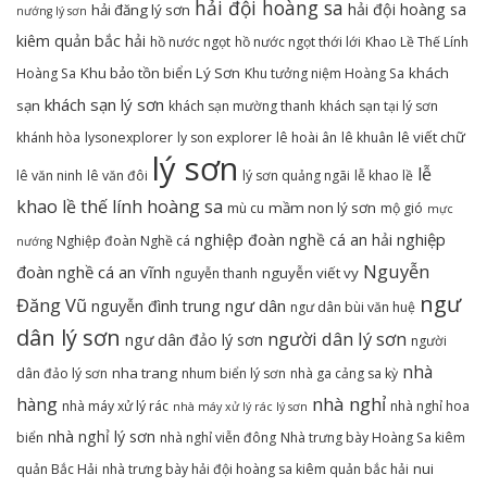
hải đội hoàng sa
hải đội hoàng sa
hải đăng lý sơn
nướng lý sơn
kiêm quản bắc hải
hồ nước ngọt
hồ nước ngọt thới lới
Khao Lề Thế Lính
Khu bảo tồn biển Lý Sơn
khách
Hoàng Sa
Khu tưởng niệm Hoàng Sa
khách sạn lý sơn
sạn
khách sạn mường thanh
khách sạn tại lý sơn
lê viết chữ
khánh hòa
lysonexplorer
ly son explorer
lê hoài ân
lê khuân
lý sơn
lễ
lê văn ninh
lê văn đôi
lý sơn quảng ngãi
lễ khao lề
khao lề thế lính hoàng sa
mầm non lý sơn
mù cu
mộ gió
mực
nghiệp
nghiệp đoàn nghề cá an hải
Nghiệp đoàn Nghề cá
nướng
Nguyễn
đoàn nghề cá an vĩnh
nguyễn viết vy
nguyễn thanh
ngư
Đăng Vũ
ngư dân
nguyễn đình trung
ngư dân bùi văn huệ
dân lý sơn
người dân lý sơn
ngư dân đảo lý sơn
người
nhà
nha trang
dân đảo lý sơn
nhum biển lý sơn
nhà ga cảng sa kỳ
nhà nghỉ
hàng
nhà máy xử lý rác
nhà nghỉ hoa
nhà máy xử lý rác lý sơn
nhà nghỉ lý sơn
biển
nhà nghỉ viễn đông
Nhà trưng bày Hoàng Sa kiêm
nui
quản Bắc Hải
nhà trưng bày hải đội hoàng sa kiêm quản bắc hải