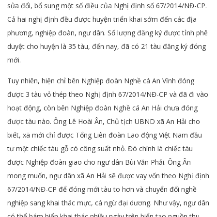
sửa đổi, bổ sung một số điều của Nghị định số 67/2014/NĐ-CP.
Cả hai nghị định đều được huyện triển khai sớm đến các địa
phương, nghiệp đoàn, ngư dân. Số lượng đăng ký được tỉnh phê
duyệt cho huyện là 35 tàu, đến nay, đã có 21 tàu đăng ký đóng
mới.
Tuy nhiên, hiện chỉ bên Nghiệp đoàn Nghề cá An Vĩnh đóng
được 3 tàu vỏ thép theo Nghị định 67/2014/NĐ-CP và đã đi vào
hoạt động, còn bên Nghiệp đoàn Nghề cá An Hải chưa đóng
được tàu nào. Ông Lê Hoài Ân, Chủ tịch UBND xã An Hải cho
biết, xã mới chỉ được Tổng Liên đoàn Lao động Việt Nam đầu
tư một chiếc tàu gỗ có công suất nhỏ. Đó chính là chiếc tàu
được Nghiệp đoàn giao cho ngư dân Bùi Văn Phải. Ông Ân
mong muốn, ngư dân xã An Hải sẽ được vay vốn theo Nghị định
67/2014/NĐ-CP để đóng mới tàu to hơn và chuyển đổi nghề
nghiệp sang khai thác mực, cá ngừ đại dương. Như vậy, ngư dân
có thể bám biển khai thác nhiều ngày trên biển tạo nguồn thu