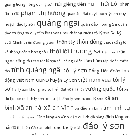
núi Thới Lới
núi giếng tiền
phan
gieng tieng
nông dân lý sơn
phạm thị hương
đình độ
quy
quan âm đài
quy hoạch lý sơn
quảng ngãi
hoạch đảo lý sơn
quần đảo Hoàng Sa
quần
Sa Kỳ.
đảo trường sa
quỹ tấm lòng vàng
rau chân vịt
ruộng tỏi lý sơn
thôn đông
thôn tây
Suối Chình
thiên đường lý sơn
thạch cổng tò
truong sa
thới lới
trần
thắng cảnh hang câu
vò
trần mai
ngọc căng
tôm hùm
tàu cao tốc lý sơn
tàu cá ngư dân
tập đoàn thiên
tỉnh quảng ngãi
tỏi lý sơn
Tổng Liên đoàn Lao
tân
việt nam
vua tỏi lý
UBND huyện Lý Sơn
động Việt Nam
sơn
vương quốc tỏi
vì lý sơn không rác
võ hiển đạt
xe
võ thị thúy
xã an
du lịch
xe du lịch lý sơn
xe du lịch đảo lý sơn
xu xoa lý sơn
xã an hải
xã an vĩnh
bình
âm linh tự
xã đảo an bình
đình làng an
Đình làng An Vĩnh
đảo du lịch
đà nẵng
ô nhiễm biển lý sơn
đảo lý sơn
hải
đảo bé lý sơn
đảo an bình
đô thị biển