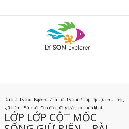
Toggle
navigati
Du Lịch Lý Sơn Explorer
/
Tin tức Lý Sơn
/
Lớp lớp cột mốc sống
giữ biển – Bài cuối: Còn đó những trăn trở vươn khơi
LỚP LỚP CỘT MỐC
SỐNG GIỮ BIỂN – BÀI