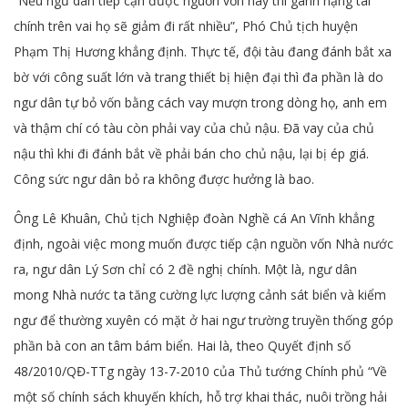
“Nếu ngư dân tiếp cận được nguồn vốn này thì gánh nặng tài
chính trên vai họ sẽ giảm đi rất nhiều”, Phó Chủ tịch huyện
Phạm Thị Hương khẳng định. Thực tế, đội tàu đang đánh bắt xa
bờ với công suất lớn và trang thiết bị hiện đại thì đa phần là do
ngư dân tự bỏ vốn bằng cách vay mượn trong dòng họ, anh em
và thậm chí có tàu còn phải vay của chủ nậu. Đã vay của chủ
nậu thì khi đi đánh bắt về phải bán cho chủ nậu, lại bị ép giá.
Công sức ngư dân bỏ ra không được hưởng là bao.
Ông Lê Khuân, Chủ tịch Nghiệp đoàn Nghề cá An Vĩnh khẳng
định, ngoài việc mong muốn được tiếp cận nguồn vốn Nhà nước
ra, ngư dân Lý Sơn chỉ có 2 đề nghị chính. Một là, ngư dân
mong Nhà nước ta tăng cường lực lượng cảnh sát biển và kiểm
ngư để thường xuyên có mặt ở hai ngư trường truyền thống góp
phần bà con an tâm bám biển. Hai là, theo Quyết định số
48/2010/QĐ-TTg ngày 13-7-2010 của Thủ tướng Chính phủ “Về
một số chính sách khuyến khích, hỗ trợ khai thác, nuôi trồng hải