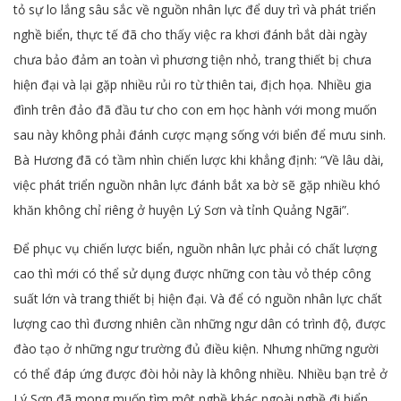
tỏ sự lo lắng sâu sắc về nguồn nhân lực để duy trì và phát triển
nghề biển, thực tế đã cho thấy việc ra khơi đánh bắt dài ngày
chưa bảo đảm an toàn vì phương tiện nhỏ, trang thiết bị chưa
hiện đại và lại gặp nhiều rủi ro từ thiên tai, địch họa. Nhiều gia
đình trên đảo đã đầu tư cho con em học hành với mong muốn
sau này không phải đánh cược mạng sống với biển để mưu sinh.
Bà Hương đã có tầm nhìn chiến lược khi khẳng định: “Về lâu dài,
việc phát triển nguồn nhân lực đánh bắt xa bờ sẽ gặp nhiều khó
khăn không chỉ riêng ở huyện Lý Sơn và tỉnh Quảng Ngãi”.
Để phục vụ chiến lược biển, nguồn nhân lực phải có chất lượng
cao thì mới có thể sử dụng được những con tàu vỏ thép công
suất lớn và trang thiết bị hiện đại. Và để có nguồn nhân lực chất
lượng cao thì đương nhiên cần những ngư dân có trình độ, được
đào tạo ở những ngư trường đủ điều kiện. Nhưng những người
có thể đáp ứng được đòi hỏi này là không nhiều. Nhiều bạn trẻ ở
Lý Sơn đã mong muốn tìm một nghề khác ngoài nghề đi biển.