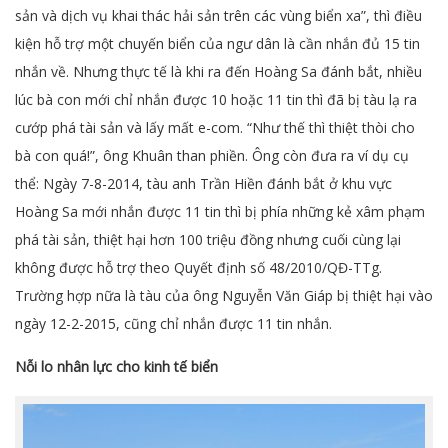
sản và dịch vụ khai thác hải sản trên các vùng biển xa”, thì điều
kiện hỗ trợ một chuyến biển của ngư dân là cần nhắn đủ 15 tin
nhắn về. Nhưng thực tế là khi ra đến Hoàng Sa đánh bắt, nhiều
lúc bà con mới chỉ nhắn được 10 hoặc 11 tin thì đã bị tàu lạ ra
cướp phá tài sản và lấy mất e-com. “Như thế thì thiệt thòi cho
bà con quá!”, ông Khuân than phiền. Ông còn đưa ra ví dụ cụ
thể: Ngày 7-8-2014, tàu anh Trần Hiền đánh bắt ở khu vực
Hoàng Sa mới nhắn được 11 tin thì bị phía những kẻ xâm phạm
phá tài sản, thiệt hại hơn 100 triệu đồng nhưng cuối cùng lại
không được hỗ trợ theo Quyết định số 48/2010/QĐ-TTg.
Trường hợp nữa là tàu của ông Nguyễn Văn Giáp bị thiệt hại vào
ngày 12-2-2015, cũng chỉ nhắn được 11 tin nhắn.
Nỗi lo nhân lực cho kinh tế biển