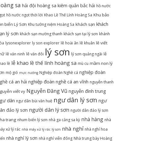
hoàng sa
hải đội hoàng sa kiêm quản bắc hải
hồ nước
Khu bảo
gọt
hồ nước ngọt thới lới
Khao Lề Thế Lính Hoàng Sa
khách
ồn biển Lý Sơn
khách sạn
Khu tưởng niệm Hoàng Sa
ạn lý sơn
khách sạn mường thanh
khách sạn tại lý sơn
khánh
lê viết
òa
lysonexplorer
ly son explorer
lê hoài ân
lê khuân
lý sơn
hữ
lê văn ninh
lê văn đôi
lý sơn quảng ngãi
lễ
lễ khao lề thế lính hoàng sa
mầm non lý
hao lề
mù cu
nghiệp đoàn
ơn
mộ gió
Nghiệp đoàn Nghề cá
mực nướng
nghiệp đoàn nghề cá an vĩnh
ghề cá an hải
nguyễn thanh
Nguyễn Đăng Vũ
nguyễn đình trung
guyễn viết vy
ngư dân lý sơn
gư dân
ngư
ngư dân bùi văn huệ
người dân lý sơn
ân đảo lý sơn
người dân đảo lý sơn
nhà hàng
ha trang
nhum biển lý sơn
nhà ga cảng sa kỳ
nhà
nhà nghỉ
áy xử lý rác
nhà nghỉ hoa
nhà máy xử lý rác lý sơn
nhà nghỉ lý sơn
iển
nhà nghỉ viễn đông
Nhà trưng bày Hoàng