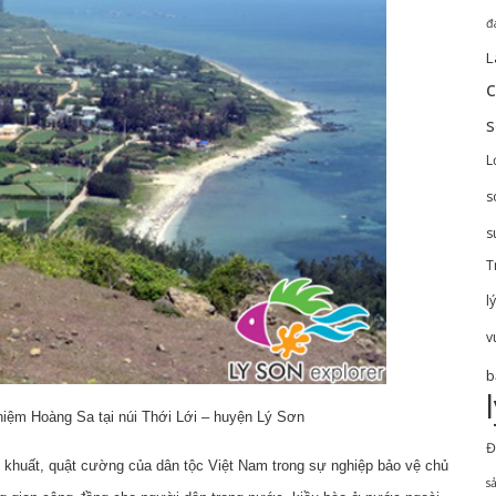
đ
L
c
L
s
s
T
l
v
b
iệm Hoàng Sa tại núi Thới Lới – huyện Lý Sơn
Đ
t khuất, quật cường của dân tộc Việt Nam trong sự nghiệp bảo vệ chủ
s