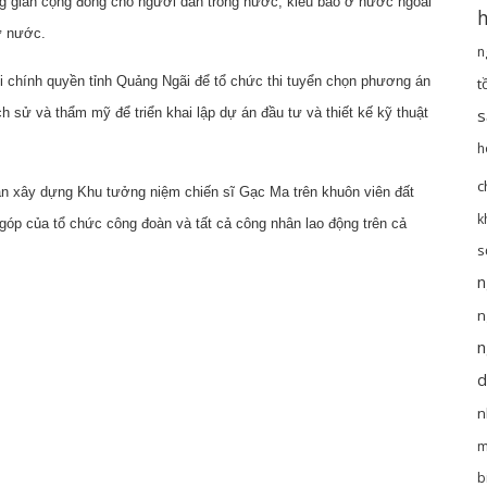
g gian cộng đồng cho người dân trong nước, kiều bào ở nước ngoài
iữ nước.
n
i chính quyền tỉnh Quảng Ngãi để tổ chức thi tuyển chọn phương án
t
ịch sử và thẩm mỹ để triển khai lập dự án đầu tư và thiết kế kỹ thuật
s
h
c
án xây dựng Khu tưởng niệm chiến sĩ Gạc Ma trên khuôn viên đất
k
góp của tổ chức công đoàn và tất cả công nhân lao động trên cả
s
n
n
n
d
n
m
b