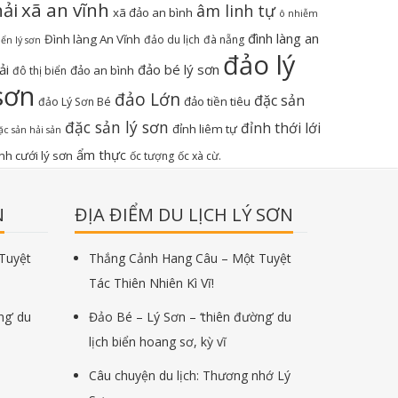
hải
xã an vĩnh
âm linh tự
xã đảo an bình
ô nhiễm
đình làng an
Đình làng An Vĩnh
đảo du lịch
đà nẵng
iển lý sơn
đảo lý
ải
đảo bé lý sơn
đảo an bình
đô thị biển
sơn
đảo Lớn
đặc sản
đảo tiền tiêu
đảo Lý Sơn Bé
đặc sản lý sơn
đỉnh thới lới
đỉnh liêm tự
ặc sản hải sản
ẩm thực
nh cưới lý sơn
ốc tượng
ốc xà cừ.
N
ĐỊA ĐIỂM DU LỊCH LÝ SƠN
Tuyệt
Thắng Cảnh Hang Câu – Một Tuyệt
Tác Thiên Nhiên Kì Vĩ!
ng’ du
Đảo Bé – Lý Sơn – ‘thiên đường’ du
lịch biển hoang sơ, kỳ vĩ
Câu chuyện du lịch: Thương nhớ Lý