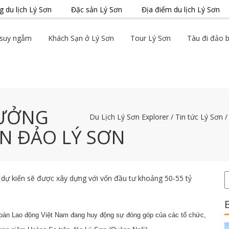
 du lịch Lý Sơn
Đặc sản Lý Sơn
Địa điểm du lịch Lý Sơn
suy ngẫm
Khách Sạn ở Lý Sơn
Tour Lý Sơn
Tàu đi đảo 
TƯỞNG
Du Lịch Lý Sơn Explorer
/
Tin tức Lý Sơn
N ĐẢO LÝ SƠN
 dự kiến sẽ được xây dựng với vốn đầu tư khoảng 50-55 tỷ
 đoàn Lao động Việt Nam đang huy động sự đóng góp của các tổ chức,