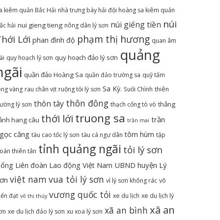
a kiêm quản Bắc Hải
nhà trưng bày hải đội hoàng sa kiêm quản
núi
núi giếng tiền
nui gieng tieng
ắc hải
nông dân lý sơn
hới Lới
phạm thị hương
phan đình độ
quan âm
quảng
quy hoạch đảo lý sơn
ài
quy hoạch lý sơn
ngãi
quần đảo Hoàng Sa
quần đảo trường sa
quỹ tấm
Sa Kỳ.
òng vàng
rau chân vịt
ruộng tỏi lý sơn
Suối Chình
thiên
thôn đông
thôn tây
thắng
ường lý sơn
thạch cổng tò vò
truong sa
thới lới
trần
ảnh hang câu
trần mai
gọc căng
tôm hùm
tàu cao tốc lý sơn
tàu cá ngư dân
tập
tỉnh quảng ngãi
tỏi lý sơn
oàn thiên tân
UBND huyện Lý
ổng Liên đoàn Lao động Việt Nam
việt nam
vua tỏi lý sơn
ơn
vì lý sơn không rác
võ
vương quốc tỏi
iển đạt
xe du lịch
xe du lịch lý
võ thị thúy
xã an
xã an bình
ơn
xe du lịch đảo lý sơn
xu xoa lý sơn