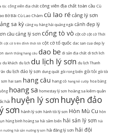
công viên địa chất toàn cầu
Cù
công viên địa chất
a lộc
cù lao ré
cảng lý sơn
ao Bờ Bãi
Cù Lao Chàm
ảng sa kỳ
cảnh đẹp lý
cảng vụ hàng hải quảng ngãi
cổng tò vò
sơn
cầu cảng lý sơn
cột cờ
cột cờ Thới
cột cờ tổ quốc
ới
dac san cua dep ly
cột cờ trên đỉnh thới lới
dao be
on
di sản địa chất
di tich lich
danh thắng hang câu
du lịch lý sơn
u
du khách
du lịch
du lịch Thanh
du lịch đảo lý sơn
gỏi tỏi
rân
dung quất
gỏi rong biển
gỏi tỏi
hang câu
hang cò
ý sơn
hai sam
hoa bàng
hang kẻ cướp
hoang sa
hoàng sa kiêm quản
uông
homestay lý sơn
huyện đảo
huyện lý sơn
ắc hải
lý sơn
Hòn Mù Cu
hành lý sơn
hành tỏi lý sơn
hòn
hải sản lý sơn
ụn
hùng binh hoàng sa
hải sâm biển
hải
hải đội
hải đăng lý sơn
ản nướng
hải sản nướng lý sơn