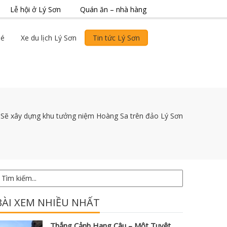
Lễ hội ở Lý Sơn
Quán ăn – nhà hàng
bé
Xe du lịch Lý Sơn
Tin tức Lý Sơn
/
Sẽ xây dựng khu tưởng niệm Hoàng Sa trên đảo Lý Sơn
BÀI XEM NHIỀU NHẤT
Thắng Cảnh Hang Câu – Một Tuyệt