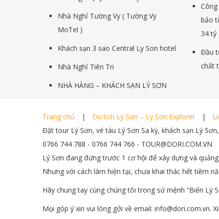
Công 
Nhà Nghỉ Tường Vy ( Tường Vy
bảo t
MoTel )
34 tỷ
Khách sạn 3 sao Central Ly Son hotel
Đầu t
chất 
Nhà Nghỉ Tiên Tri
NHÀ HÀNG – KHÁCH SẠN LÝ SƠN
Trang chủ
Du lịch Lý Sơn – Ly Son Explorer
L
Đặt tour Lý Sơn, vé tàu Lý Sơn Sa kỳ, khách sạn Lý Sơn, 
0766 744 788 - 0766 744 766 - TOUR@DORI.COM.VN
Lý Sơn đang đứng trước 1 cơ hội để xây dựng và quảng ba
Nhưng với cách làm hiện tại, chưa khai thác hết tiềm n
Hãy chung tay cùng chúng tôi trong sứ mệnh “Biến Lý Sơn
Mọi góp ý xin vui lòng gởi về email: info@dori.com.vn. 