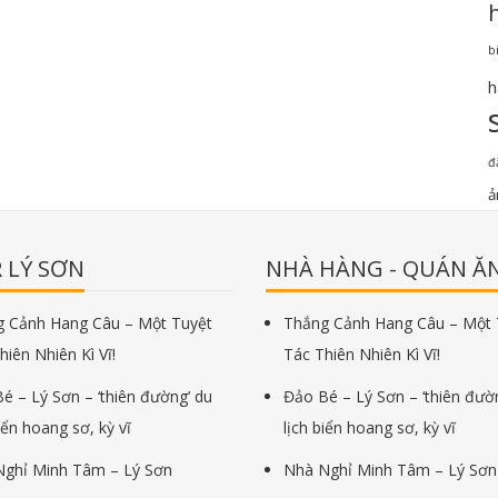
b
h
đ
ả
 LÝ SƠN
NHÀ HÀNG - QUÁN Ă
 Cảnh Hang Câu – Một Tuyệt
Thắng Cảnh Hang Câu – Một 
hiên Nhiên Kì Vĩ!
Tác Thiên Nhiên Kì Vĩ!
é – Lý Sơn – ‘thiên đường’ du
Đảo Bé – Lý Sơn – ‘thiên đườ
iển hoang sơ, kỳ vĩ
lịch biển hoang sơ, kỳ vĩ
ghỉ Minh Tâm – Lý Sơn
Nhà Nghỉ Minh Tâm – Lý Sơn