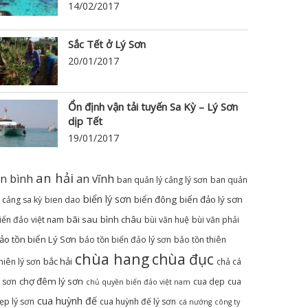
14/02/2017
Sắc Tết ở Lý Sơn
20/01/2017
Ổn định vận tải tuyến Sa Kỳ – Lý Sơn
dịp Tết
19/01/2017
an hải
n bình
an vĩnh
ban quản lý cảng lý sơn
ban quản
biển lý sơn
biển đông
biển đảo lý sơn
ý cảng sa kỳ
bien dao
bãi sau
bình châu
iển đảo việt nam
bùi văn huệ
bùi văn phải
ảo tồn biển Lý Sơn
bảo tồn biển đảo lý sơn
bảo tồn thiên
chùa hang
chùa đục
bắc hải
hiên lý sơn
chả cá
chợ đêm lý sơn
ý sơn
cua dẹp
cua
chủ quyền biển đảo việt nam
cua huỳnh đế
ẹp lý sơn
cua huỳnh đế lý sơn
cá nướng
công ty