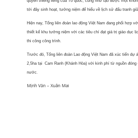
quyền thiêng liêng của Tổ quốc, cũng như tạo được một khôn
tới đây sinh hoạt, tưởng niệm để hiểu về lịch sử đấu tranh g
Hiện nay, Tổng liên đoàn lao động Việt Nam đang phối hợp vớ
thiết kế khu tưởng niệm với các tiêu chí đạt giá trị giáo dục l
thi công công trình.
Trước đó, Tổng liên đoàn Lao động Việt Nam đã xúc tiến dự 
2,5ha tại Cam Ranh (Khánh Hòa) với kinh phí từ nguồn đóng 
nước.
Mịnh Văn – Xuân Mai